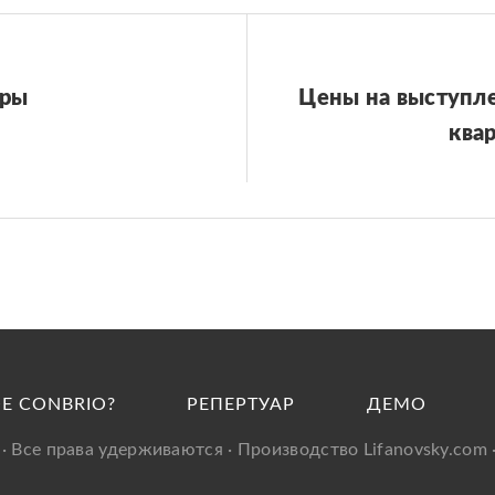
еры
Цены на выступл
квар
Е CONBRIO?
РЕПЕРТУАР
ДЕМО
u · Все права удерживаются · Производство
Lifanovsky.com