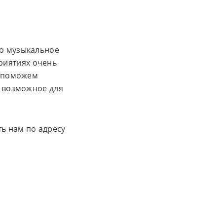
но музыкальное
риятиях очень
, поможем
е возможное для
ь нам по адресу