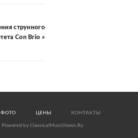
ения струнного
тета Con Brio »
ФОТО
ЦЕНЫ
КОНТАКТЫ
· Powered by
ClassicalMusicNews.Ru