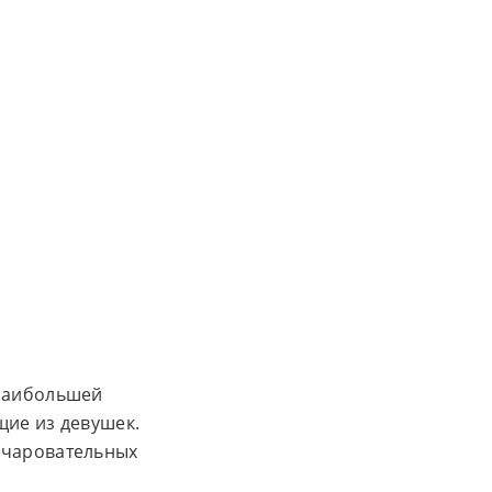
 наибольшей
щие из девушек.
очаровательных