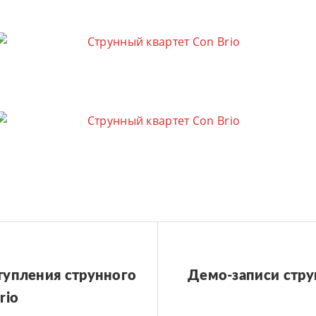
тупления струнного
Демо-записи стру
rio