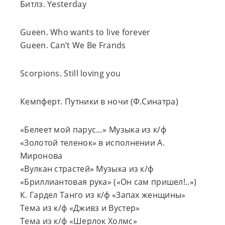
Битлз. Yesterday
Gueen. Who wants to live forever
Gueen. Can’t We Be Frands
Scorpions. Still loving you
Кемпферт. Путники в ночи (Ф.Синатра)
«Белеет мой парус…» Музыка из к/ф
«Золотой теленок» в исполнении А.
Миронова
«Вулкан страстей» Музыка из к/ф
«Бриллиантовая рука» («Он сам пришел!..»)
К. Гардел Танго из к/ф «Запах женщины»
Тема из к/ф «Дживз и Вустер»
Тема из к/ф «Шерлок Холмс»