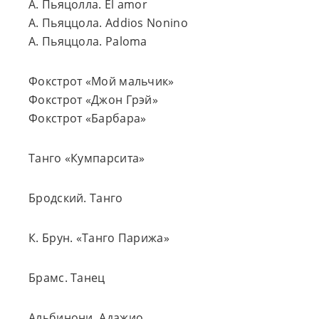
А. Пьяцолла. El amor
А. Пьяццола. Addios Nonino
А. Пьяццола. Paloma
Фокстрот «Мой мальчик»
Фокстрот «Джон Грэй»
Фокстрот «Барбара»
Танго «Кумпарсита»
Бродский. Танго
К. Брун. «Танго Парижа»
Брамс. Танец
Альбинони. Адажио